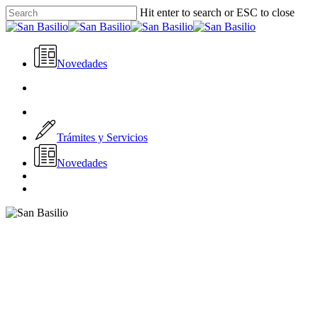
Skip
Hit enter to search or ESC to close
to
Close
main
Search
content
Novedades
search
Menu
facebook
youtube
instagram
whatsapp
Trámites y Servicios
N
o
v
e
d
a
d
e
s
search
Menu