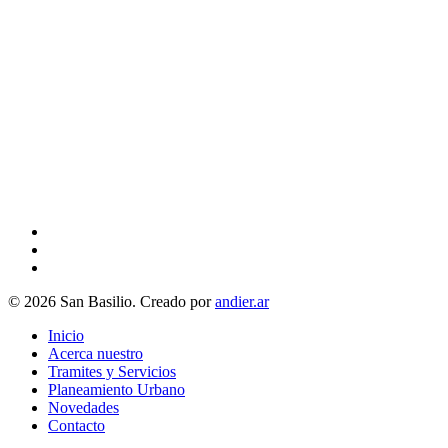
facebook
youtube
instagram
© 2026 San Basilio. Creado por
andier.ar
Close
Inicio
Menu
Acerca nuestro
Tramites y Servicios
Planeamiento Urbano
Novedades
Contacto