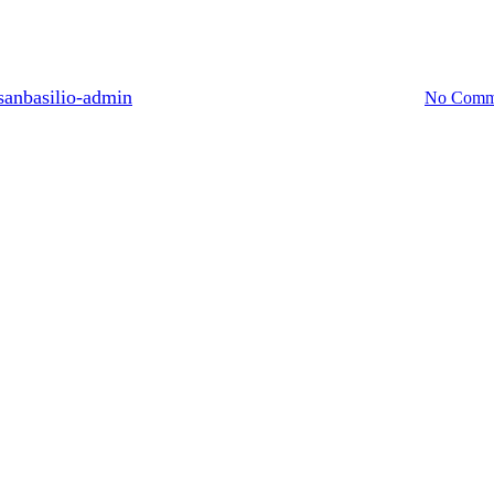
Feria del libro San Basilio
sanbasilio-admin
noviembre 11, 2025
noviembre 18th, 2025
No Comm